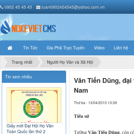
0902 45 45 45
tuan0902454545@yahoo.com.vn
Tin Tức
Gia Phả Trực Tuyến
Video
Liên hệ
Trang nhất
Người Họ Văn và Xã Hội
Tin xem nhiều
Văn Tiến Dũng, đại
Nam
Thứ ba - 13/04/2010 13:39
Tiểu sử
Giấy mời Đại Hội Họ Văn
Toàn Quốc lần thứ 2
Tướng
Văn Tiến Dũng
, còn c