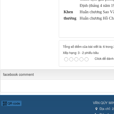
Định (tháng 4 năm 1
Khen
Huân chương Sao V
thưởng
Huân chương Hồ Ch
Tổng số điểm của bài viết là: 6 trong
Xếp hạng:
3
-
2
phiếu bầu
Click để đánh 
facebook comment
VĂN QÚY MI
QR-code
Địa chỉ:
2