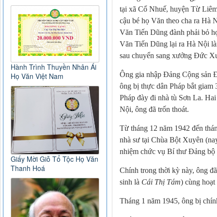
tại xã Cổ Nhuế, huyện Từ Liêm
cậu bé họ Văn theo cha ra Hà N
Văn Tiến Dũng đành phải bỏ học
Văn Tiến Dũng lại ra Hà Nội l
sau chuyển sang xưởng Đức X
Hành Trình Thuyền Nhân Ái
Ông gia nhập Đảng Cộng sản 
Họ Văn Việt Nam
ông bị thực dân Pháp bắt giam 
Pháp đày đi nhà tù Sơn La. Hai
Nội, ông đã trốn thoát.
Từ tháng 12 năm 1942 đến thán
nhà sư tại Chùa Bột Xuyên (n
nhiệm chức vụ Bí thư Đảng bộ 
Giấy Mời Giỗ Tổ Tộc Họ Văn
Thanh Hoá
Chính trong thời kỳ này, ông đ
sinh là
Cái Thị Tám
) cùng hoạt
Tháng 1 năm 1945, ông bị chính