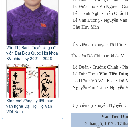
Lê Đức Thọ •
Võ Nguyên Giá
Lê Thanh Nghị •
Trần Quốc H
Lê Văn Lương •
Nguyễn Văn 
Chu Huy Mân
Ủy viên dự khuyết:
Tố Hữu •
Văn Thị Bạch Tuyết ứng cử
viên Đại Biểu Quốc Hội khóa
Ủy viên Bộ Chính trị khóa V
XV nhiệm kỳ 2021 - 2026
Lê Duẩn •
Trường Chinh •
Ph
Lê Đức Thọ •
Văn Tiến Dũn
Tố Hữu •
Võ Văn Kiệt •
Đỗ M
Nguyễn Đức Tâm •
Nguyễn V
Kính mời đăng ký tiết mục
Ủy viên dự khuyết:
Nguyễn C
văn nghệ Đại Hội Họ Văn
Việt Nam
Văn Tiến Dũ
2 tháng 5, 1917 - 17 th