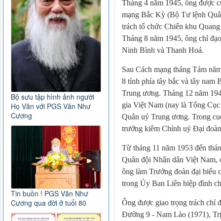
Tháng 4 năm 1945, ông được 
mạng Bắc Kỳ (Bộ Tư lệnh Quâ
trách tổ chức Chiến khu Quang
Tháng 8 năm 1945, ông chỉ đạo 
Ninh Bình và Thanh Hoá.
Sau Cách mạng tháng Tám năm 1
8 tỉnh phía tây bắc và tây nam
Trung ương. Tháng 12 năm 1946
Bộ sưu tập hình ảnh người
gia Việt Nam (nay là Tổng Cục
Họ Văn với PGS Văn Như
Cương
Quân uỷ Trung ương. Trong cuộ
trưởng kiêm Chính uỷ Đại đoàn
Từ tháng 11 năm 1953 đến thá
Quân đội Nhân dân Việt Nam, c
ông làm Trưởng đoàn đại biểu
trong Ủy Ban Liên hiệp đình ch
Tin buồn ! PGS Văn Như
Cương qua đời ở tuổi 80
Ông được giao trọng trách chỉ đạ
Đường 9 - Nam Lào (1971), Trị