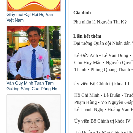
Gia đình
Giấy mời Đại Hội Họ Văn
Việt Nam
Phu nhân là Nguyễn Thị Kỳ
Liên kết thêm
Đại tướng Quân đội Nhân dân
Lê Đức Anh • Lê Văn Dũng •
Chu Huy Mân • Nguyễn Quyết 
Thanh • Phùng Quang Thanh 
Văn Qúy Minh Tuấn Tấm
Ủy viên Bộ Chính trị khóa III
Gương Sáng Của Dòng Họ
Hồ Chí Minh •
Lê Duẩn •
Trườ
Phạm Hùng •
Võ Nguyên Giáp
Lê Thanh Nghị •
Hoàng Văn H
Ủy viên Bộ Chính trị khóa IV
Lê Duẩn •
Trường Chinh •
Ph