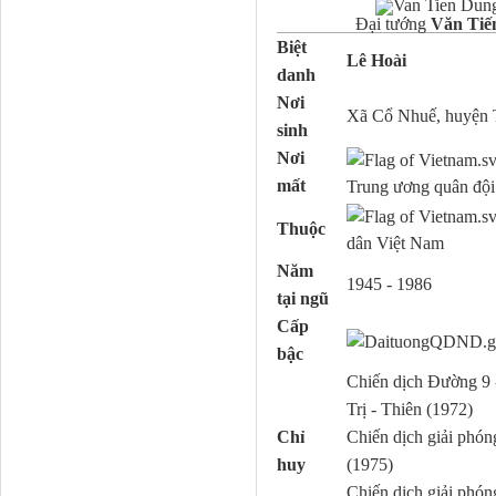
Đại tướng
Văn Tiế
Biệt
Lê Hoài
danh
Nơi
Xã Cổ Nhuế, huyện 
sinh
Nơi
mất
Trung ương quân đội
Thuộc
dân Việt Nam
Năm
1945 - 1986
tại ngũ
Cấp
bậc
Chiến dịch Đường 9
Trị - Thiên (1972)
Chỉ
Chiến dịch giải phó
huy
(1975)
Chiến dịch giải phón