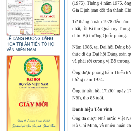
(1975). Tháng 4 năm 1975, ông
Gia Định (sau đổi tên thành Ch
Từ tháng 5 năm 1978 đến năm 1
nhất, rồi Bí thư Quân ủy Trun
chức Bộ trưởng Quốc phòng.
LỄ DÂNG HƯƠNG DÂNG
HOA TRI ÂN TIÊN TỔ HỌ
Năm 1986, tại Đại hội Đảng bộ
VĂN MIỀN NAM
thức đi dự Đại hội Đảng toàn q
và phải rời cương vị Bộ trưởn
Ông được phong hàm Thiếu tư
tướng năm 1974.
Ông từ trần hồi 17h30" ngày 1
Nội), thọ 85 tuổi.
Danh hiệu Tôn vinh
Ông đã được Nhà nước Việt N
Hồ Chí Minh, và nhiều huân c