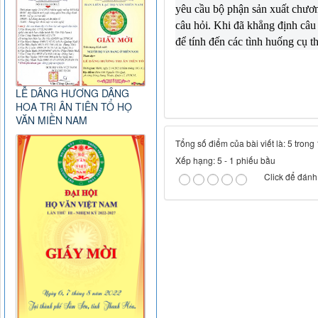
yêu cầu bộ phận sản xuất chương
câu hỏi. Khi đã khẳng định câu 
để tính đến các tình huống cụ t
LỄ DÂNG HƯƠNG DÂNG
HOA TRI ÂN TIÊN TỔ HỌ
VĂN MIỀN NAM
Tổng số điểm của bài viết là: 5 trong
Xếp hạng:
5
-
1
phiếu bầu
Click để đánh 