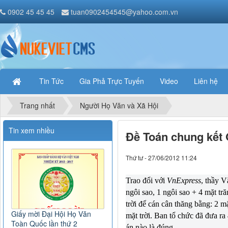
0902 45 45 45
tuan0902454545@yahoo.com.vn
Tin Tức
Gia Phả Trực Tuyến
Video
Liên hệ
Trang nhất
Người Họ Văn và Xã Hội
Tin xem nhiều
Đề Toán chung kết 
Thứ tư - 27/06/2012 11:24
Trao đổi với
VnExpress
, thầy V
ngôi sao, 1 ngôi sao + 4 mặt tră
trời để cán cân thăng bằng: 2 mặ
Giấy mời Đại Hội Họ Văn
mặt trời. Ban tổ chức đã đưa ra
Toàn Quốc lần thứ 2
án nào là đúng.