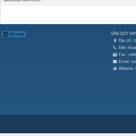
VĂN QÚY MI
QR-code
Địa chỉ:
2
Điện thoạ
Fax:
+84
Email:
tu
Website: