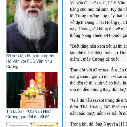
Về vấn đề "sửa sai", PGS Văn 
bằng cho mọi thí sinh. Kỳ thi 
lệ. Trong trường hợp này, hai th
vô địch Đặng Thái Hoàng (TH
này, Hoàng sẽ không thể về nhấ
thông Năng khiếu ĐH Quốc gi
"Biết rằng nếu xem xét lại thì
làm thế thì sẽ thiệt thòi cho T
Bộ sưu tập hình ảnh người
điểm", thầy Cương đề xuất.
Họ Văn với PGS Văn Như
Cương
Trao đổi với
iOne.net
, Á quân 
năng soán ngôi vô địch vì sai só
thể đến từ thí sinh và có hiệu l
sau đó đều không thay đổi được
"Giả dụ nếu sai sót trong đề đượ
được Thái Hoàng. Bởi lẽ sẽ có m
Tin buồn ! PGS Văn Như
đảm bảo được mình sẽ trả lời đú
Cương qua đời ở tuổi 80
Trong khi đó, ông Nguyễn Hà 