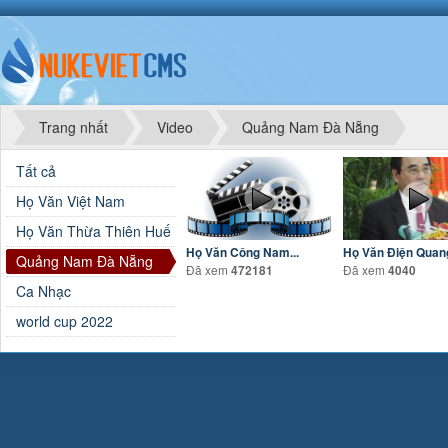
Trang nhất
Video
Quảng Nam Đà Nẵng
Tất cả
Họ Văn Việt Nam
Họ Văn Thừa Thiên Huế
Họ Văn Công Nam...
Họ Văn Điện Quang
Quảng Nam Đà Nẵng
Đã xem
Đã xem
472181
4040
Ca Nhạc
world cup 2022