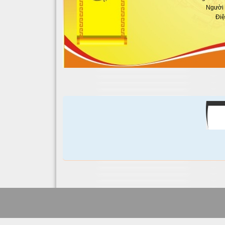
Người l
Điệ