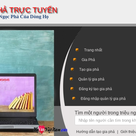
HẢ TRỰC TUYẾN
Ngọc Phả Của Dòng Họ
Trang nhất
Gia Phả
Tạo gia phả
Quản lý gia phả
Đăng ký tạo gia phả
Đăng nhập quản lý gia phả
Tìm một người trong triệu ng
Hướng dẫn tạo gia phả
|
Giới thiệ