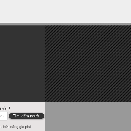
ười !
u chức năng gia phả