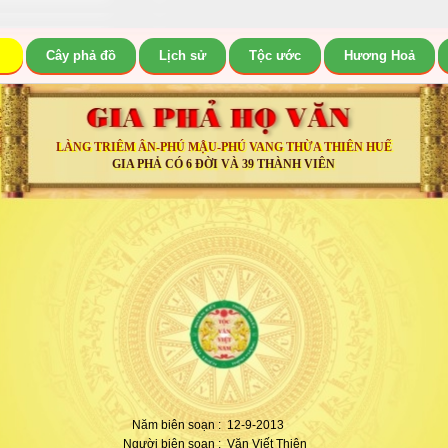
Cây phả đồ
Lịch sử
Tộc ước
Hương Hoả
LÀNG TRIÊM ÂN-PHÚ MẬU-PHÚ VANG THỪA THIÊN HUẾ
GIA PHẢ CÓ 6 ĐỜI VÀ 39 THÀNH VIÊN
Năm biên soạn :
12-9-2013
Người biên soạn :
Văn Viết Thiện