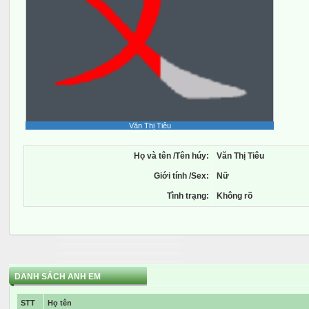
Văn Thị Tiêu
Họ và tên /Tên húy:
Văn Thị Tiêu
Giới tính /Sex:
Nữ
Tình trạng:
Không rõ
DANH SÁCH ANH EM
STT
Họ tên