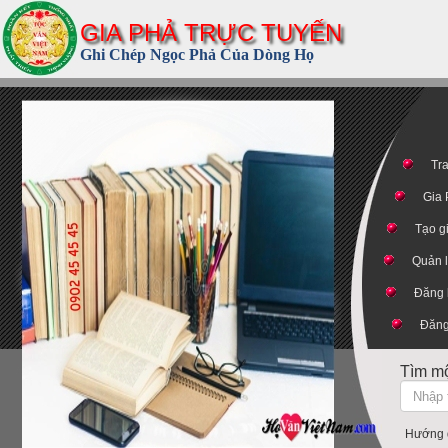
GIA PHẢ TRỰC TUYẾN
Ghi Chép Ngọc Phả Của Dòng Họ
Tr
Gia
Tạo g
Quản l
Đăng 
Đăng
Tìm mộ
Hướng d