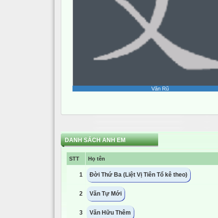
Văn Rũ
DANH SÁCH ANH EM
STT
Họ tên
1
Đời Thứ Ba (Liệt Vị Tiên Tổ kê theo)
2
Văn Tự Mới
3
Văn Hữu Thêm