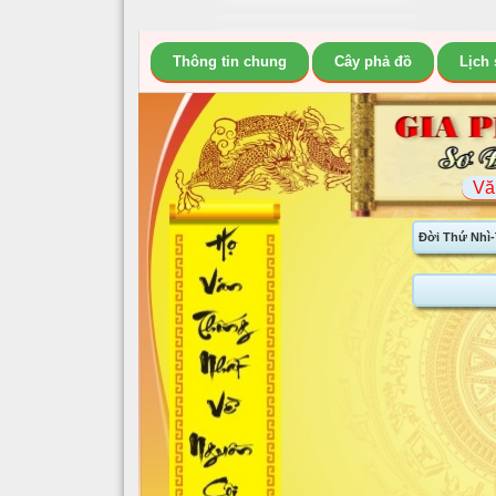
Thông tin chung
Cây phả đồ
Lịch
Vă
Đời Thứ Nhì-