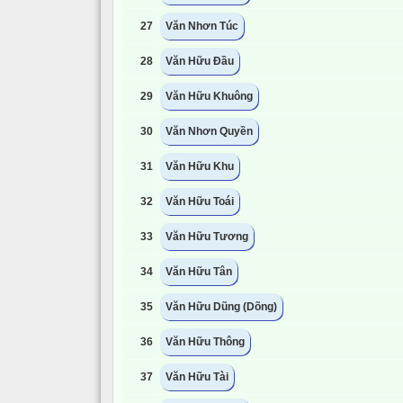
27
Văn Nhơn Túc
28
Văn Hữu Đầu
29
Văn Hữu Khuông
30
Văn Nhơn Quyền
31
Văn Hữu Khu
32
Văn Hữu Toái
33
Văn Hữu Tương
34
Văn Hữu Tân
35
Văn Hữu Dũng (Dõng)
36
Văn Hữu Thông
37
Văn Hữu Tài