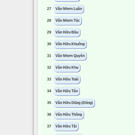
27
Văn Nhơn Luân
28
Văn Nhơn Túc
29
Văn Hữu Đầu
30
Văn Hữu Khuông
31
Văn Nhơn Quyền
32
Văn Hữu Khu
33
Văn Hữu Toái
34
Văn Hữu Tân
35
Văn Hữu Dũng (Dõng)
36
Văn Hữu Thông
37
Văn Hữu Tài