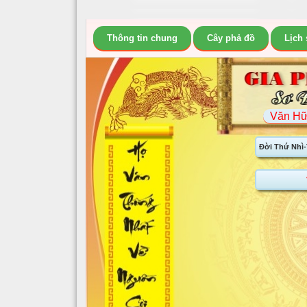
Thông tin chung
Cây phả đồ
Lịch
Văn Hữ
Đời Thứ Nhì-