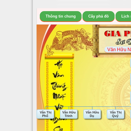
Thông tin chung
Cây phả đồ
Lịch
Văn Hữu N
Văn Thị
Văn Hữu
Văn Hữu
Văn Thị
Phổ
Trinh
Dụ
Quý