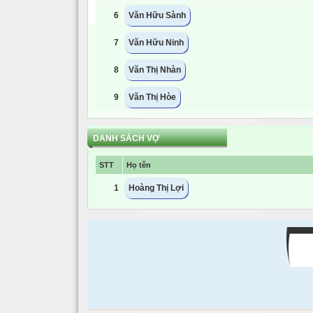
6
Văn Hữu Sành
7
Văn Hữu Ninh
8
Văn Thị Nhàn
9
Văn Thị Hòe
DANH SÁCH VỢ
STT
Họ tên
1
Hoàng Thị Lợi