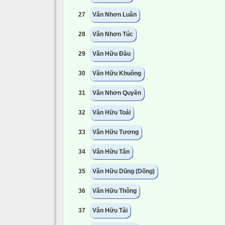
27
Văn Nhơn Luân
28
Văn Nhơn Túc
29
Văn Hữu Đầu
30
Văn Hữu Khuông
31
Văn Nhơn Quyền
32
Văn Hữu Toái
33
Văn Hữu Tương
34
Văn Hữu Tân
35
Văn Hữu Dũng (Dõng)
36
Văn Hữu Thông
37
Văn Hữu Tài