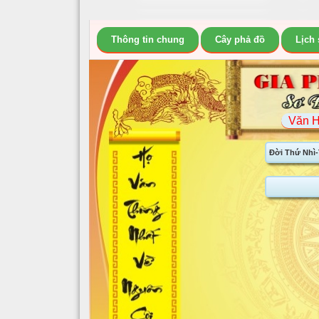
Thông tin chung
Cây phả đồ
Lịch
Văn H
Đời Thứ Nhì-