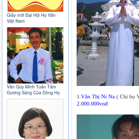
Giấy mời Đại Hội Họ Văn
Việt Nam
Văn Qúy Minh Tuấn Tấm
Gương Sáng Của Dòng Họ
1.
Văn Thị Ni Na
( Chi họ 
2.000.000vnđ