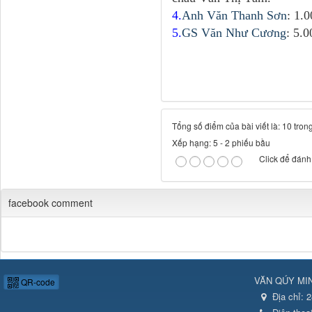
4.
Anh Văn Thanh Sơn
: 1.
5.
GS Văn Như Cương
: 5.
Tổng số điểm của bài viết là: 10 tron
Xếp hạng:
5
-
2
phiếu bầu
Click để đánh 
facebook comment
VĂN QÚY MI
QR-code
Địa chỉ:
2