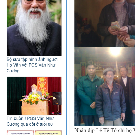
Bộ sưu tập hình ảnh người
Họ Văn với PGS Văn Như
Cương
Tin buồn ! PGS Văn Như
Cương qua đời ở tuổi 80
Nhân dịp Lễ Tế Tổ chi họ