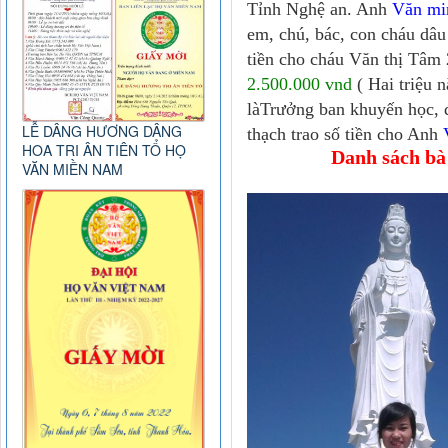
Tỉnh Nghệ an. Anh
Văn mi
em, chú, bác, con cháu dâu
tiền cho cháu Văn thị Tâm 2
2.500.000 vnd
( Hai triệu 
làTrưởng ban khuyến học, 
LỄ DÂNG HƯƠNG DÂNG
thạch trao số tiền cho Anh
HOA TRI ÂN TIÊN TỔ HỌ
Danh sách bà
VĂN MIỀN NAM