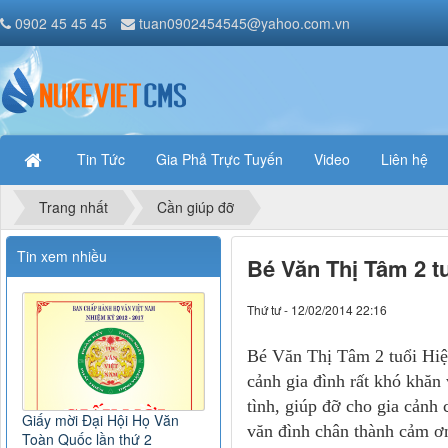
0902 45 45 45
tuan0902454545@yahoo.com.vn
Tin Tức
Gia Phả Trực Tuyến
Video
Liên hệ
Trang nhất
Cần giúp đỡ
Tin xem nhiều
Bé Văn Thị Tâm 2 tu
Thứ tư - 12/02/2014 22:16
Bé Văn Thị Tâm 2 tuổi Hiệ
cảnh gia đình rất khó khă
tình, giúp đỡ cho gia cảnh
Giấy mời Đại Hội Họ Văn
văn đình chân thành cảm ơn
Toàn Quốc lần thứ 2