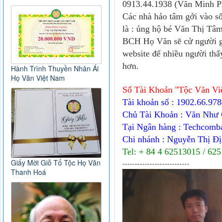
0913.44.1938 (Văn Minh P
Các nhà hảo tâm gởi vào số
là : ủng hộ bé Văn Thị Tâm
BCH Họ Văn sẽ cử người gởi
website để nhiều người thấ
hơn.
Hành Trình Thuyền Nhân Ái
Họ Văn Việt Nam
Số Tài Khoản "Tộc Văn Vi
Tài khoản số : 1902.66.97
Chủ Tài Khoản : Văn Như
Tại Ngân hàng : Techcomb
Chi nhánh : Nguyễn Thị Đ
Tel: + 84 4 62513015 / 62
Giấy Mời Giỗ Tổ Tộc Họ Văn
---------------------------
Thanh Hoá