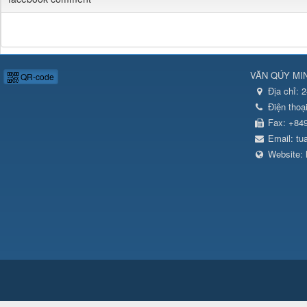
VĂN QÚY MI
QR-code
Địa chỉ:
2
Điện thoạ
Fax:
+84
Email:
tu
Website: