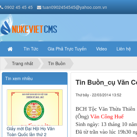
0902 45 45 45
tuan0902454545@yahoo.com.vn
Tin Tức
Gia Phả Trực Tuyến
Video
Liên hệ
Trang nhất
Tin Buồn
Tin xem nhiều
Tin Buồn_cụ Văn C
Thứ bảy - 22/03/2014 13:52
BCH Tộc Văn Thừa Thiên H
(Ông)
Văn Công Huế
Sinh ngày: 13 tháng 10 nă
Giấy mời Đại Hội Họ Văn
Đã từ trần vào lúc 19h30 
Toàn Quốc lần thứ 2