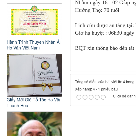
Nhằm ngày 16 - 02 Gíap n
Hưởng Thọ: 70 tuổi
Linh cửu được an táng tại
Giờ hạ huyệt : 06h30 ngày 
Hành Trình Thuyền Nhân Ái
Họ Văn Việt Nam
BQT xin thông báo đến tất 
Tổng số điểm của bài viết là: 4 trong
Xếp hạng:
4
-
1
phiếu bầu
Click để đánh 
Giấy Mời Giỗ Tổ Tộc Họ Văn
Thanh Hoá