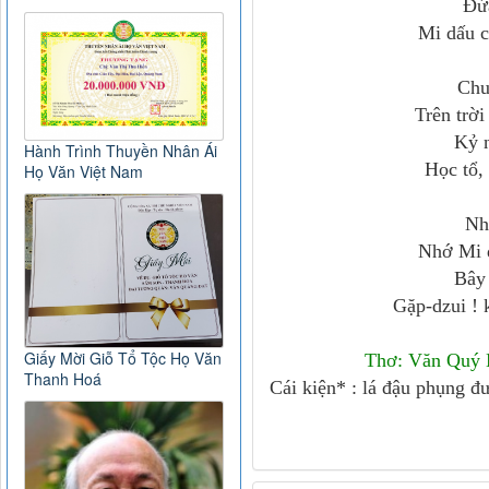
Đứa
Mi dấu c
Chu
Trên trời
Kỷ 
Hành Trình Thuyền Nhân Ái
Học tổ,
Họ Văn Việt Nam
Nh
Nhớ Mi 
Bây 
Gặp-dzui ! 
Giấy Mời Giỗ Tổ Tộc Họ Văn
Thơ: Văn Quý 
Thanh Hoá
Cái kiện* : lá đậu phụng đư