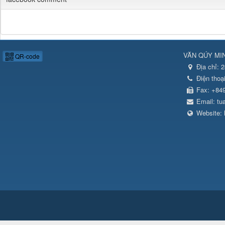
VĂN QÚY MI
QR-code
Địa chỉ:
2
Điện thoạ
Fax:
+84
Email:
tu
Website: