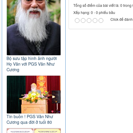
Tổng số điểm của bài viết là: 0 trong
Xếp hạng:
0
-
0
phiếu bầu
Click để đánh 
Bộ sưu tập hình ảnh người
Họ Văn với PGS Văn Như
Cương
Tin buồn ! PGS Văn Như
Cương qua đời ở tuổi 80