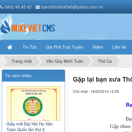
0902 45 45 45
tuan0902454545@yahoo.com.vn
Tin Tức
Gia Phả Trực Tuyến
Video
Liên hệ
Trang nhất
Văn Qúy Minh Tuấn
Thơ Ca
Tin xem nhiều
Gặp lại bạn xưa Th
Chủ nhật - 16/02/2014 12:29
Bạ
Bạ
Giấy mời Đại Hội Họ Văn
Gặp nhau 
Toàn Quốc lần thứ 2