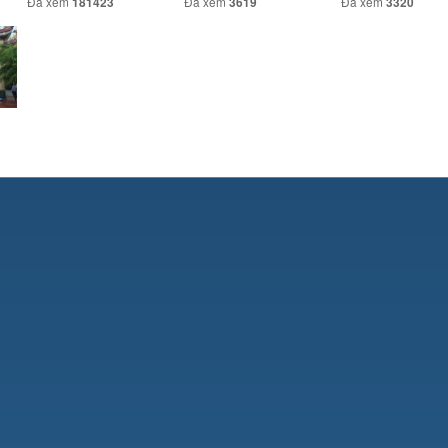
Đã xem
Đã xem
Đã xem
181423
3619
3320