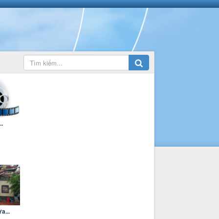
..
a...