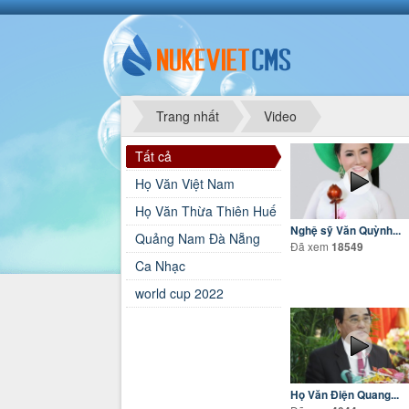
Trang nhất
Video
Tất cả
Họ Văn Việt Nam
Họ Văn Thừa Thiên Huế
Nghệ sỹ Văn Quỳnh...
Quảng Nam Đà Nẵng
Đã xem
18549
Ca Nhạc
world cup 2022
Họ Văn Điện Quang...