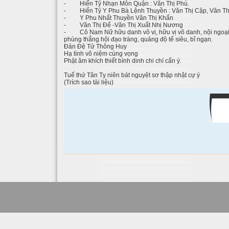
- Hiển Tỷ Nhạn Môn Quận : Văn Thị Phú.
- Hiển Tỷ Y Phu Bà Lệnh Thuyền : Văn Thị Cập, Văn Th
- Y Phu Nhất Thuyền Văn Thị Khẩn
- Văn Thị Để -Văn Thị Xuất Nhị Nương
- Cô Nam Nữ hữu danh vô vị, hữu vị vô danh, nội ngoại, t
phùng thắng hội đạo tràng, quảng độ tế siêu, bĩ ngạn.
Đản Đệ Tử Thông Huy
Hạ tình vô niệm cúng vọng
Phật âm khích thiết bình dinh chi chí cẩn ý.
Tuế thứ Tân Tỵ niên bát nguyệt sơ thập nhật cự ý
(Trích sao tài liệu)