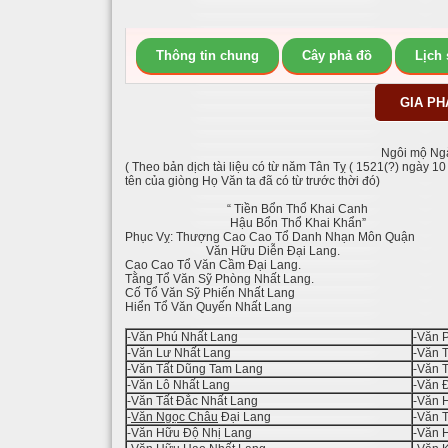
Thông tin chung
Cây phả đồ
Lịch
GIA PH
Ngôi mộ Ngà
( Theo bản dịch tài liệu có từ năm Tân Tỵ ( 1521(?) ngày 
tên của giòng Họ Văn ta đã có từ trước thời đó)
“ Tiền Bổn Thổ Khai Canh
Hậu Bổn Thổ Khai Khẩn”
Phục Vỵ: Thượng Cao Cao Tổ Danh Nhạn Môn Quận
Văn Hữu Diễn Đại Lang.
Cao Cao Tổ Văn Cầm Đại Lang.
Tằng Tổ Văn Sỹ Phòng Nhất Lang.
Cố Tổ Văn Sỹ Phiến Nhất Lang
Hiển Tổ Văn Quyến Nhất Lang
-Văn Phú Nhất Lang
-Văn 
-Văn Lư Nhất Lang
-Văn 
-Văn Tất Dũng Tam Lang
-Văn T
-Văn Lô Nhất Lang
-Văn 
-Văn Tất Đắc Nhất Lang
-Văn 
-
Văn Ngọc Châu
Đại Lang
-Văn 
-Văn Hữu Độ Nhị Lang
-Văn 