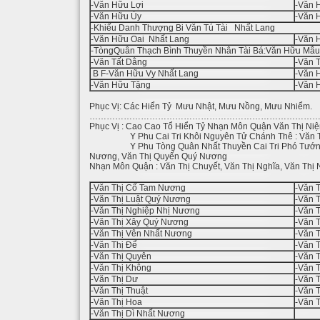
-Văn Hữu Lợi
-Văn 
-Văn Hữu Ủy
-Văn 
-Khiếu Danh Thượng Bi Văn Tú Tài Nhất Lang
-Văn Hữu Oai Nhất Lang
-Văn 
-TòngQuân Thạch Bình Thuyền Nhân Tài Bá:Văn Hữu Mẫu
-Văn Tất Dằng
-Văn 
B F-Văn Hữu Vy Nhất Lang
-Văn 
-Văn Hữu Tặng
-Văn 
Phục Vị: Các Hiển Tỷ Mưu Nhật, Mưu Nồng, Mưu Nhiểm.
…………………………………………………………………
Phục Vị : Cao Cao Tổ Hiển Tỷ Nhạn Môn Quận Văn Thị Ni
Y Phu Cai Tri Khôi Nguyên Tử Chánh Thê : Văn T
Y Phu Tòng Quân Nhất Thuyền Cai Tri Phó Tướng : V
Nương, Văn Thị Quyến Quý Nương
Nhạn Môn Quận : Văn Thị Chuyết, Văn Thị Nghĩa, Văn Thị 
-Văn Thị Cố Tam Nương
-Văn 
-Văn Thị Luật Quý Nương
-Văn 
-Văn Thị Nghiệp Nhị Nương
-Văn 
-Văn Thị Xây Quý Nương
-Văn T
-Văn Thị Vên Nhất Nương
-Văn 
-Văn Thị Để
-Văn T
-Văn Thị Quyên
-Văn 
-Văn Thị Không
-Văn 
-Văn Thị Dư
-Văn T
-Văn Thị Thuật
-Văn T
-Văn Thị Hoa
-Văn 
-Văn Thị Dì Nhất Nương