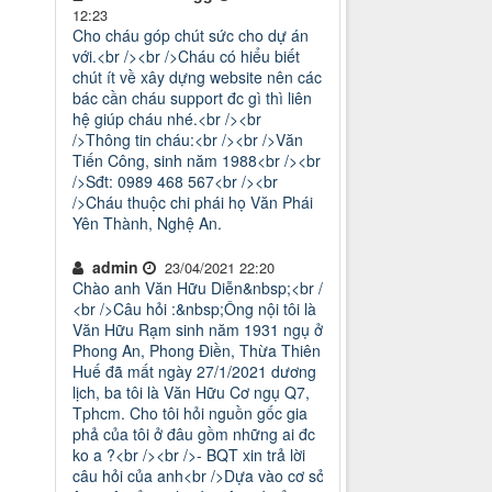
12:23
Cho cháu góp chút sức cho dự án
với.<br /><br />Cháu có hiểu biết
chút ít về xây dựng website nên các
bác cần cháu support đc gì thì liên
hệ giúp cháu nhé.<br /><br
/>Thông tin cháu:<br /><br />Văn
Tiến Công, sinh năm 1988<br /><br
/>Sđt: 0989 468 567<br /><br
/>Cháu thuộc chi phái họ Văn Phái
Yên Thành, Nghệ An.
admin
23/04/2021 22:20
Chào anh Văn Hữu Diễn&nbsp;<br />
<br />Câu hỏi :&nbsp;Ông nội tôi là
Văn Hữu Rạm sinh năm 1931 ngụ ở
Phong An, Phong Điền, Thừa Thiên
Huế đã mất ngày 27/1/2021 dương
lịch, ba tôi là Văn Hữu Cơ ngụ Q7,
Tphcm. Cho tôi hỏi nguồn gốc gia
phả của tôi ở đâu gồm những ai đc
ko a ?<br /><br />- BQT xin trả lời
câu hỏi của anh<br />Dựa vào cơ sở