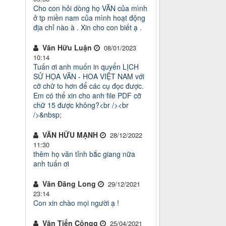
Cho con hỏi dòng họ VĂN của mình
ở tp miền nam của mình hoạt động
địa chỉ nào à . Xin cho con biết ạ .
Văn Hữu Luận
08/01/2023
10:14
Tuấn ơi anh muốn in quyển LỊCH
SỬ HỌA VĂN - HOA VIỆT NAM với
cỡ chữ to hơn để các cụ đọc được.
Em có thể xin cho anh file PDF cỡ
chữ 15 được không?<br /><br
/>&nbsp;
VĂN HỮU MẠNH
28/12/2022
11:30
thêm họ văn tỉnh bắc giang nữa
anh tuấn ơi
Văn Đăng Long
29/12/2021
23:14
Con xin chào mọi người ạ !
Văn Tiến Côngg
25/04/2021