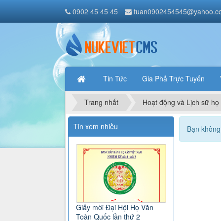
0902 45 45 45
tuan0902454545@yahoo.c
Tin Tức
Gia Phả Trực Tuyến
Trang nhất
Hoạt động và Lịch sữ h
Tin xem nhiều
Bạn không 
Giấy mời Đại Hội Họ Văn
Toàn Quốc lần thứ 2