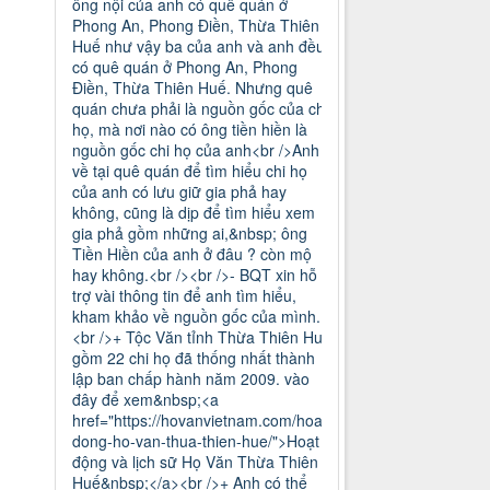
ông nội của anh có quê quán ở
Phong An, Phong Điền, Thừa Thiên
Huế như vậy ba của anh và anh đều
có quê quán ở Phong An, Phong
Điền, Thừa Thiên Huế. Nhưng quê
quán chưa phải là nguồn gốc của chi
họ, mà nơi nào có ông tiền hiền là
nguồn gốc chi họ của anh<br />Anh
về tại quê quán để tìm hiểu chi họ
của anh có lưu giữ gia phả hay
không, cũng là dịp để tìm hiểu xem
gia phả gồm những ai,&nbsp; ông
Tiền Hiền của anh ở đâu ? còn mộ
hay không.<br /><br />- BQT xin hỗ
trợ vài thông tin để anh tìm hiểu,
kham khảo về nguồn gốc của mình.
<br />+ Tộc Văn tỉnh Thừa Thiên Huế
gồm 22 chi họ đã thống nhất thành
lập ban chấp hành năm 2009. vào
đây để xem&nbsp;<a
href="https://hovanvietnam.com/hoat-
dong-ho-van-thua-thien-hue/">Hoạt
động và lịch sữ Họ Văn Thừa Thiên
Huế&nbsp;</a><br />+ Anh có thể