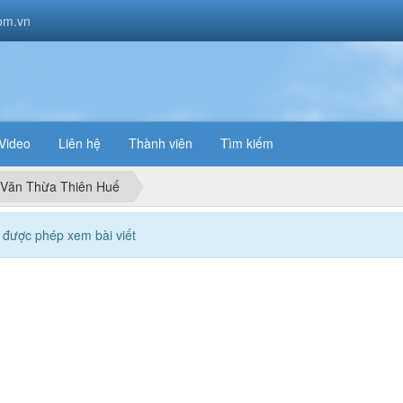
om.vn
Video
Liên hệ
Thành viên
Tìm kiếm
ọ Văn Thừa Thiên Huế
được phép xem bài viết